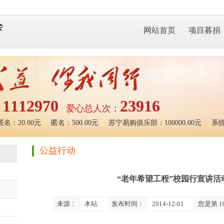
网站首页
项目募捐
1112970
23916
：
爱心总人次：
名：20.00元
匿名：500.00元
苏宁易购俱乐部：100000.00元
系统：
公益行动
“老年希望工程”校园行宣讲活
来源：
本站
发布时间：
2014-12-01
您是第
1