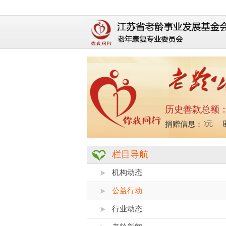
历史善款总额
苏宁易购俱乐部：100000.00元
系统：100.00元
捐赠信息：
匿
栏目导航
机构动态
公益行动
行业动态