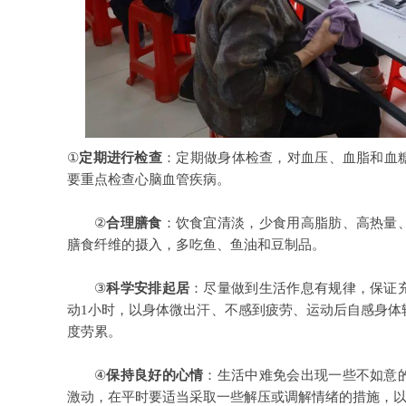
①
定期进行检查
：定期做身体检查，对血压、血脂和血
要重点检查心脑血管疾病。
②
合理膳食
：饮食宜清淡，少食用高脂肪、高热量
膳食纤维的摄入，多吃鱼、鱼油和豆制品。
③
科学安排起居
：尽量做到生活作息有规律，保证
动1小时，以身体微出汗、不感到疲劳、运动后自感身体
度劳累。
④
保持良好的心情
：生活中难免会出现一些不如意
激动，在平时要适当采取一些解压或调解情绪的措施，