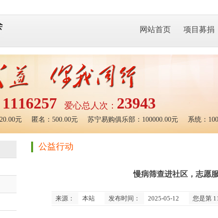
网站首页
项目募捐
1116257
23943
：
爱心总人次：
.00元
匿名：500.00元
苏宁易购俱乐部：100000.00元
系统：100.
公益行动
慢病筛查进社区，志愿
来源：
本站
发布时间：
2025-05-12
您是第
1