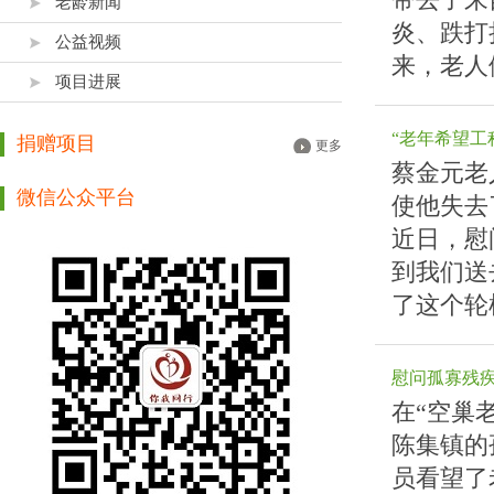
老龄新闻
炎、跌打
公益视频
来，老人
项目进展
“老年希望工
捐赠项目
更多
蔡金元老
微信公众平台
使他失去
近日，慰
到我们送
了这个轮
慰问孤寡残
在“空巢
陈集镇的
员看望了