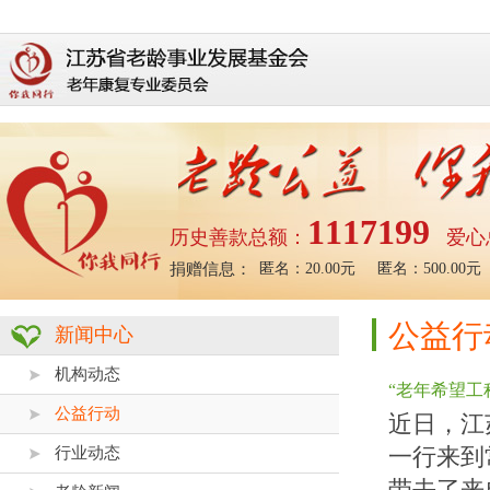
1117199
历史善款总额：
爱心
100000.00元
系统：100.00元
捐赠信息：
匿名：20.00元
匿名：500.00元
公益行
新闻中心
机构动态
“老年希望工
公益行动
近日，江
一行来到
行业动态
带去了来